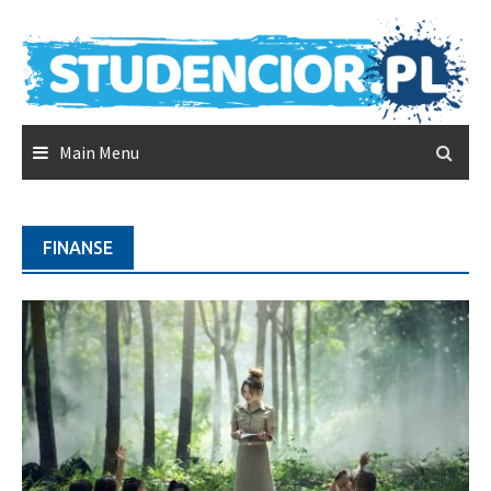
Przejdź
do
contentu
Main Menu
FINANSE